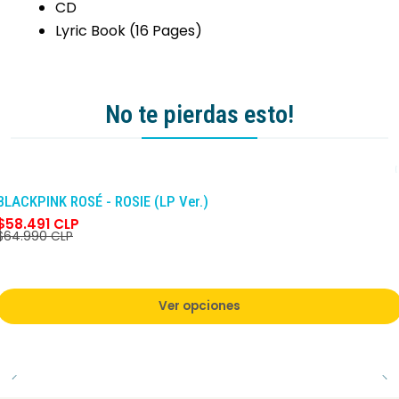
CD
Lyric Book (16 Pages)
No te pierdas esto!
-10%
DCTO
BLACKPINK ROSÉ - ROSIE (LP Ver.)
$58.491 CLP
$64.990 CLP
Ver opciones