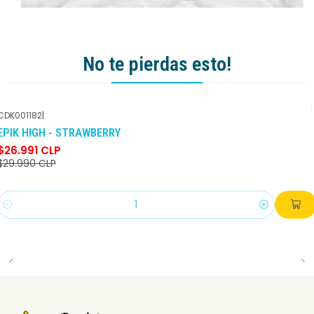
No te pierdas esto!
CDK001182
|
-10%
DCTO
EPIK HIGH - STRAWBERRY
$26.991 CLP
$29.990 CLP
Cantidad