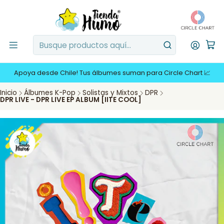
Apoya desde Chile! Tus álbumes suman para Circle Chart 📈
Inicio
Álbumes K-Pop
Solistas y Mixtos
DPR
DPR LIVE - DPR LIVE EP ALBUM [IITE COOL]