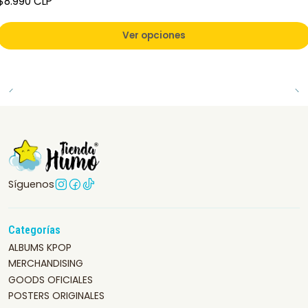
$8.990 CLP
Ver opciones
Síguenos
Categorías
ALBUMS KPOP
MERCHANDISING
GOODS OFICIALES
POSTERS ORIGINALES