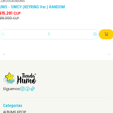
CDK005408
|
UNIS
-10%
DCTO
UNIS - SWICY (KEYRING Ver.) RANDOM
$15.291 CLP
$16.990 CLP
Cantidad
Síguenos
Categorías
ALBUMS KPOP