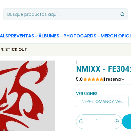
Apoya desde Chile! Tus álbumes suman para Circle Chart 📈
ALS
PREVENTAS
ÁLBUMES
PHOTOCARDS
MERCH OFICI
04: STICK OUT
|
NMIXX - FE304
5.0
1 reseña
VERSIONES
NEPHELOMANCY Ver.
Cantidad