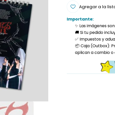
Agregar a la list
Importante:
✨ Las imágenes son 
🚚 Si tu pedido incl
✅ Impuestos y aduan
📦 Caja (Outbox): P
aplican a cambio o 