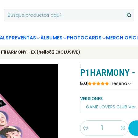
Apoya desde Chile! Tus álbumes suman para Circle Chart 📈
ALS
PREVENTAS
ÁLBUMES
PHOTOCARDS
MERCH OFICI
P1HARMONY - EX (hello82 EXCLUSIVE)
|
P1HARMONY - E
5.0
1 reseña
VERSIONES
GAME LOVERS CLUB Ver.
Cantidad