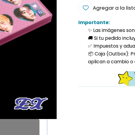
Agregar a la list
Importante:
✨ Las imágenes son 
🚚 Si tu pedido incl
✅ Impuestos y aduan
📦 Caja (Outbox): P
aplican a cambio o 