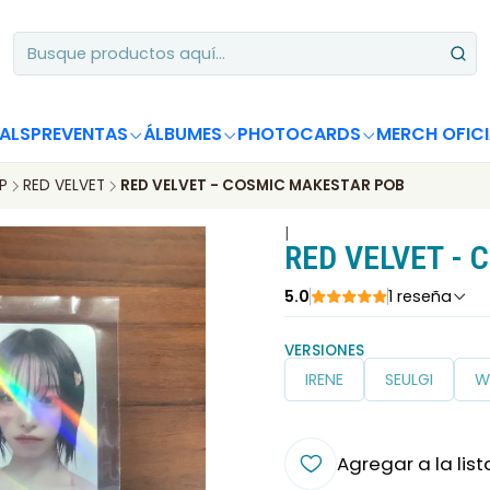
Apoya desde Chile! Tus álbumes suman para Circle Chart 📈
ALS
PREVENTAS
ÁLBUMES
PHOTOCARDS
MERCH OFICI
P
RED VELVET
RED VELVET - COSMIC MAKESTAR POB
|
RED VELVET -
5.0
1 reseña
VERSIONES
IRENE
SEULGI
W
Agregar a la list