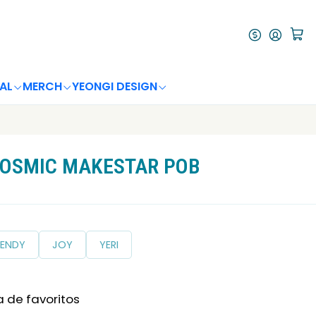
AL
MERCH
YEONGI DESIGN
 COSMIC MAKESTAR POB
ENDY
JOY
YERI
a de favoritos