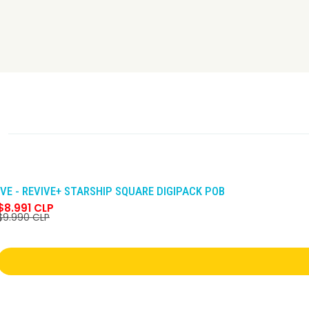
-10%
DCTO
IVE - REVIVE+ STARSHIP SQUARE DIGIPACK POB
$8.991 CLP
$9.990 CLP