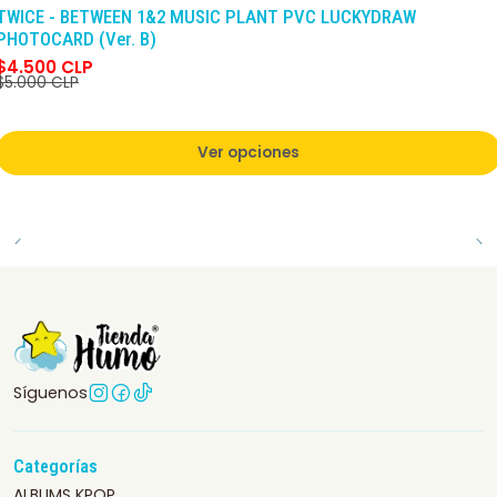
-10%
DCTO
TWICE - BETWEEN 1&2 MUSIC PLANT PVC LUCKYDRAW
PHOTOCARD (Ver. B)
$4.500 CLP
$5.000 CLP
Ver opciones
Síguenos
Categorías
ALBUMS KPOP