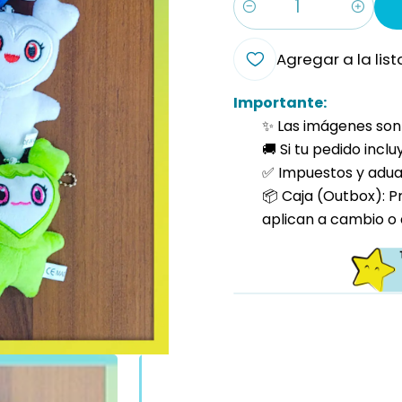
Cantidad
Agregar a la list
Importante:
✨ Las imágenes son 
🚚 Si tu pedido incl
✅ Impuestos y aduan
📦 Caja (Outbox): P
aplican a cambio o 