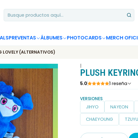
Apoya desde Chile! Tus álbumes suman para Circle Chart 📈
ALS
PREVENTAS
ÁLBUMES
PHOTOCARDS
MERCH OFICI
G LOVELY (ALTERNATIVOS)
|
PLUSH KEYRIN
5.0
1 reseña
VERSIONES
JIHYO
NAYEON
CHAEYOUNG
TZUY