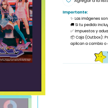
Agregar a la list
Importante:
✨ Las imágenes son 
🚚 Si tu pedido incl
✅ Impuestos y aduan
📦 Caja (Outbox): P
aplican a cambio o 