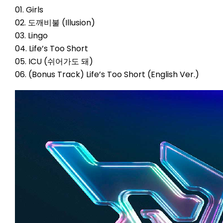
01. Girls
02. 도깨비불 (Illusion)
03. Lingo
04. Life’s Too Short
05. ICU (쉬어가도 돼)
06. (Bonus Track) Life’s Too Short (English Ver.)