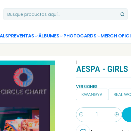
Apoya desde Chile! Tus álbumes suman para Circle Chart 📈
ALS
PREVENTAS
ÁLBUMES
PHOTOCARDS
MERCH OFICI
|
AESPA - GIRLS
VERSIONES
KWANGYA
REAL W
Cantidad