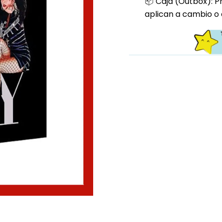
📦 Caja (Outbox): P
aplican a cambio o 