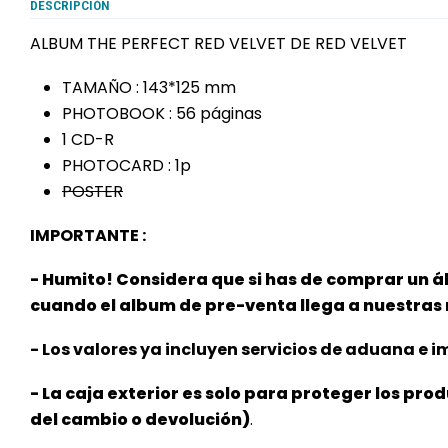
DESCRIPCIÓN
ALBUM THE PERFECT RED VELVET DE RED VELVET
TAMAÑO : 143*125 mm
PHOTOBOOK : 56 páginas
1 CD-R
PHOTOCARD : 1p
POSTER
IMPORTANTE :
- Humito! Considera que si has de comprar un á
cuando el album de pre-venta llega a nuestra
- Los valores ya incluyen servicios de aduana e im
- La caja exterior es solo para proteger los pro
del cambio o devolución)
.