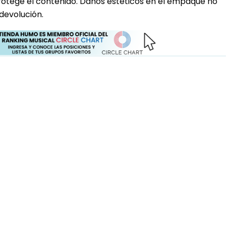
rotege el contenido. Daños estéticos en el empaque no
devolución.