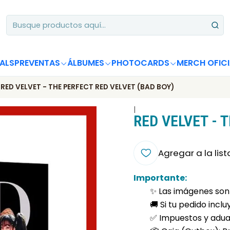
Apoya desde Chile! Tus álbumes suman para Circle Chart 📈
ALS
PREVENTAS
ÁLBUMES
PHOTOCARDS
MERCH OFICI
RED VELVET - THE PERFECT RED VELVET (BAD BOY)
|
RED VELVET - 
Agregar a la list
Importante:
✨ Las imágenes son 
🚚 Si tu pedido incl
✅ Impuestos y aduan