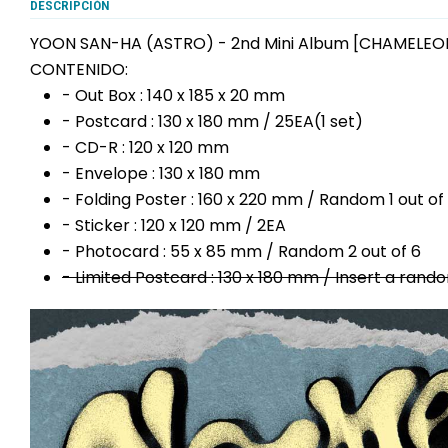
DESCRIPCIÓN
YOON SAN-HA (ASTRO) - 2nd Mini Album [CHAMELEO
CONTENIDO:
- Out Box : 140 x 185 x 20 mm
- Postcard : 130 x 180 mm / 25EA(1 set)
- CD-R : 120 x 120 mm
- Envelope : 130 x 180 mm
- Folding Poster : 160 x 220 mm / Random 1 out of
- Sticker : 120 x 120 mm / 2EA
- Photocard : 55 x 85 mm / Random 2 out of 6
- Limited Postcard : 130 x 180 mm / Insert a ran