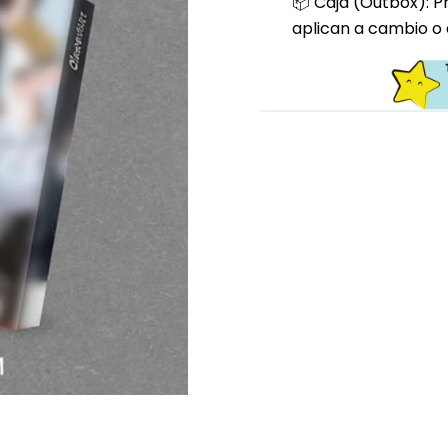
📦 Caja (Outbox): P
aplican a cambio o 