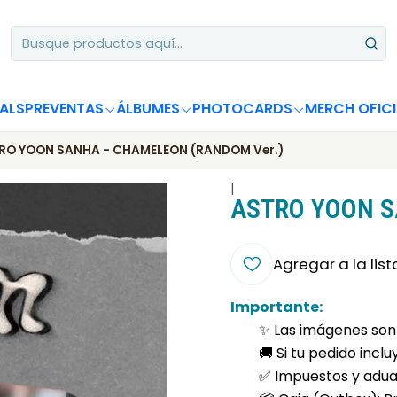
Apoya desde Chile! Tus álbumes suman para Circle Chart 📈
ALS
PREVENTAS
ÁLBUMES
PHOTOCARDS
MERCH OFICI
RO YOON SANHA - CHAMELEON (RANDOM Ver.)
|
ASTRO YOON S
Agregar a la list
Importante:
✨ Las imágenes son 
🚚 Si tu pedido incl
✅ Impuestos y aduan