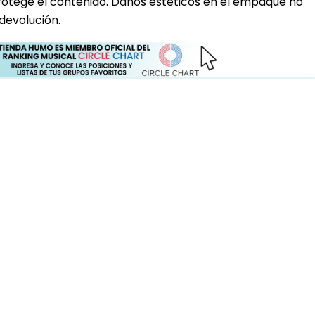
rotege el contenido. Daños estéticos en el empaque no
devolución.