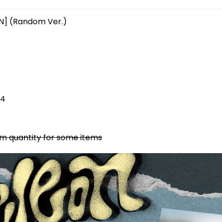
N] (Random Ver.)
 4
dom quantity for some items