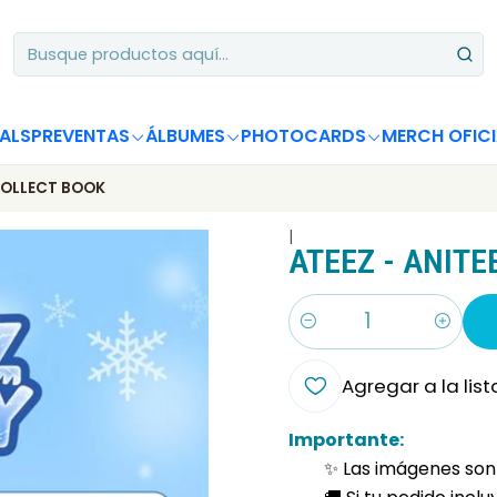
Apoya desde Chile! Tus álbumes suman para Circle Chart 📈
ALS
PREVENTAS
ÁLBUMES
PHOTOCARDS
MERCH OFICI
 COLLECT BOOK
|
ATEEZ - ANITE
Cantidad
Agregar a la list
Importante:
✨ Las imágenes son 