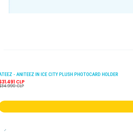
-10%
DCTO
ATEEZ - ANITEEZ IN ICE CITY PLUSH PHOTOCARD HOLDER
$31.491 CLP
$34.990 CLP