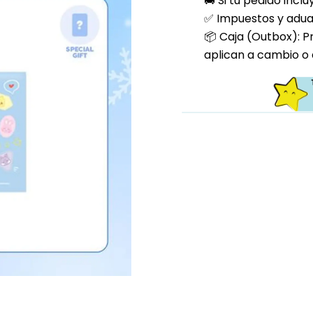
🚚 Si tu pedido incl
✅ Impuestos y aduan
📦 Caja (Outbox): P
aplican a cambio o 