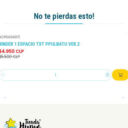
No te pierdas esto!
ACP000437
|
-10%
DCTO
BINDER 1 ESPACIO TXT PPULBATU VER.2
$4.950 CLP
$5.500 CLP
Cantidad