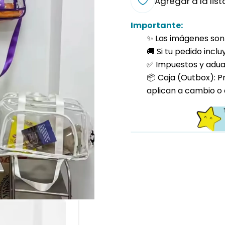
Agregar a la list
Importante:
✨ Las imágenes son 
🚚 Si tu pedido incl
✅ Impuestos y aduan
📦 Caja (Outbox): P
aplican a cambio o 