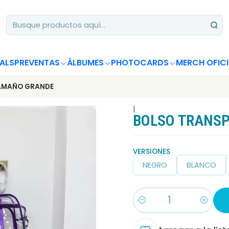
Apoya desde Chile! Tus álbumes suman para Circle Chart 📈
ALS
PREVENTAS
ÁLBUMES
PHOTOCARDS
MERCH OFICI
AMAÑO GRANDE
|
BOLSO TRANS
VERSIONES
NEGRO
BLANCO
Cantidad