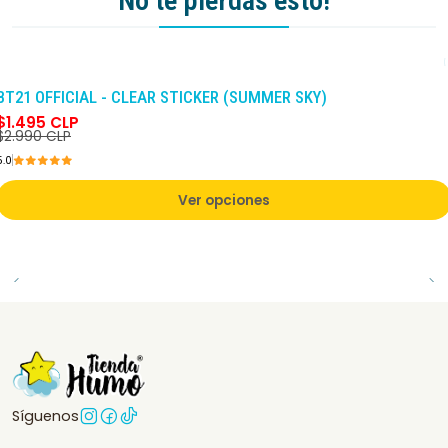
No te pierdas esto!
-50%
DCTO
BT21 OFFICIAL - CLEAR STICKER (SUMMER SKY)
$1.495 CLP
$2.990 CLP
5.0
Ver opciones
Síguenos