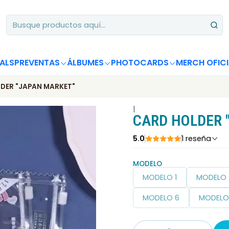
Apoya desde Chile! Tus álbumes suman para Circle Chart 📈
ALS
PREVENTAS
ÁLBUMES
PHOTOCARDS
MERCH OFICI
DER "JAPAN MARKET"
|
CARD HOLDER 
5.0
1 reseña
MODELO
MODELO 1
MODELO 
MODELO 6
MODELO