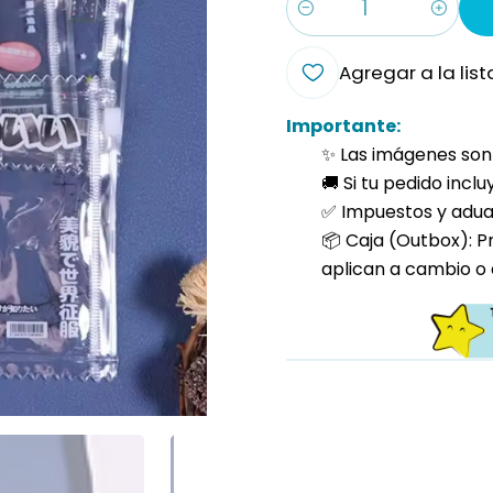
Cantidad
Agregar a la list
Importante:
✨ Las imágenes son 
🚚 Si tu pedido incl
✅ Impuestos y aduan
📦 Caja (Outbox): P
aplican a cambio o 