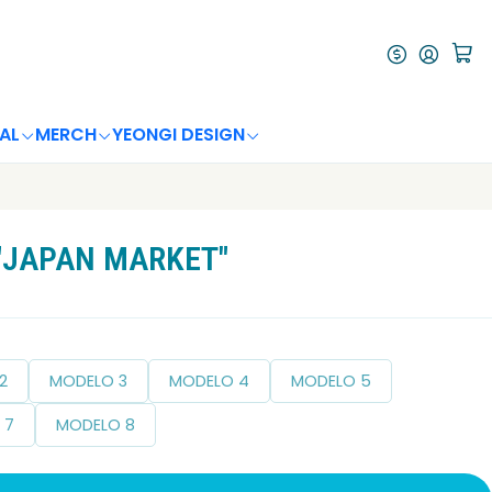
AL
MERCH
YEONGI DESIGN
"JAPAN MARKET"
2
MODELO 3
MODELO 4
MODELO 5
 7
MODELO 8