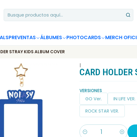
Apoya desde Chile! Tus álbumes suman para Circle Chart 📈
ALS
PREVENTAS
ÁLBUMES
PHOTOCARDS
MERCH OFICI
DER STRAY KIDS ALBUM COVER
|
CARD HOLDER 
VERSIONES
GO Ver.
IN LIFE VER.
ROCK STAR VER.
Cantidad