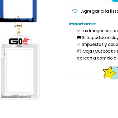
Agregar a la list
Importante:
✨ Las imágenes son 
🚚 Si tu pedido incl
✅ Impuestos y aduan
📦 Caja (Outbox): P
aplican a cambio o 