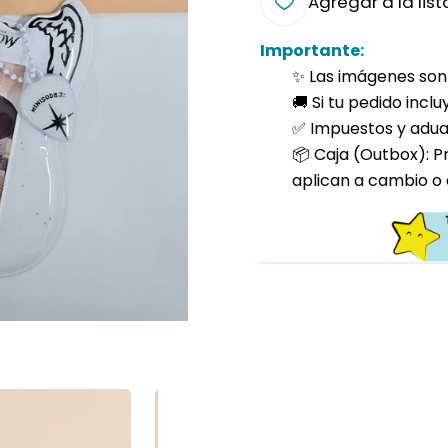
Agregar a la list
Importante:
✨ Las imágenes son 
🚚 Si tu pedido incl
✅ Impuestos y aduan
📦 Caja (Outbox): P
aplican a cambio o 