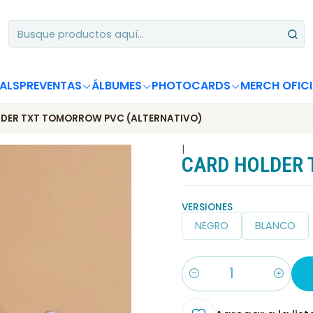
Apoya desde Chile! Tus álbumes suman para Circle Chart 📈
ALS
PREVENTAS
ÁLBUMES
PHOTOCARDS
MERCH OFICI
DER TXT TOMORROW PVC (ALTERNATIVO)
|
CARD HOLDER 
VERSIONES
NEGRO
BLANCO
Cantidad