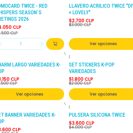
-10%
DCTO
-10%
DCTO
OMOCARD TWICE - RED
LLAVERO ACRILICO TWICE "DI
HISPERS SEASON´S
+ LOVELY"
RETINGS 2026
$2.700 CLP
$3.000 CLP
4.050 CLP
.500 CLP
Ver opciones
antidad
|
-10%
DCTO
-10%
DCTO
HARM LARGO VARIEDADES K-
SET STICKERS K-POP
OP
VARIEDADES
3.150 CLP
$1.800 CLP
.500 CLP
$2.000 CLP
Ver opciones
Ver opciones
|
-10%
DCTO
-10%
DCTO
ET BANNER VARIEDADES K-
PULSERA SILICONA TWICE
OP
$3.600 CLP
$4.000 CLP
3.600 CLP