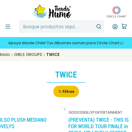
Apoya desde Chile! Tus álbumes suman para Circle Chart 📈
Inicio
GIRLS GROUPS
TWICE
TWICE
Filtros
GDS101389
|
JYP ENTERTAINMENT
-10%
DCTO
OLSO PLUSH MEDIANO
(PREVENTA) TWICE - THIS IS
OVELYS
FOR WORLD TOUR FINALE in