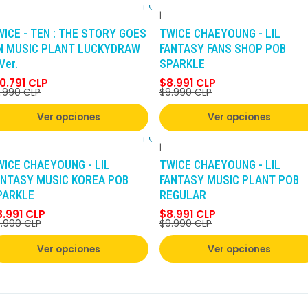
|
-10%
DCTO
-10%
DCTO
WICE - TEN : THE STORY GOES
TWICE CHAEYOUNG - LIL
N MUSIC PLANT LUCKYDRAW
FANTASY FANS SHOP POB
Ver.
SPARKLE
0.791 CLP
$8.991 CLP
1.990 CLP
$9.990 CLP
Ver opciones
Ver opciones
|
-10%
DCTO
-10%
DCTO
WICE CHAEYOUNG - LIL
TWICE CHAEYOUNG - LIL
ANTASY MUSIC KOREA POB
FANTASY MUSIC PLANT POB
PARKLE
REGULAR
8.991 CLP
$8.991 CLP
.990 CLP
$9.990 CLP
Ver opciones
Ver opciones