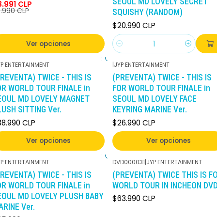
SEOUL MD LOVELY SECRET
8.991 CLP
.990 CLP
SQUISHY (RANDOM)
$20.990 CLP
Ver opciones
Cantidad
YP ENTERTAINMENT
|
JYP ENTERTAINMENT
REVENTA) TWICE - THIS IS
(PREVENTA) TWICE - THIS IS
OR WORLD TOUR FINALE in
FOR WORLD TOUR FINALE in
EOUL MD LOVELY MAGNET
SEOUL MD LOVELY FACE
USH SITTING Ver.
KEYRING MARINE Ver.
38.990 CLP
$26.990 CLP
Ver opciones
Ver opciones
YP ENTERTAINMENT
DVD000031
|
JYP ENTERTAINMENT
REVENTA) TWICE - THIS IS
(PREVENTA) TWICE THIS IS F
OR WORLD TOUR FINALE in
WORLD TOUR IN INCHEON DV
EOUL MD LOVELY PLUSH BABY
$63.990 CLP
RINE Ver.