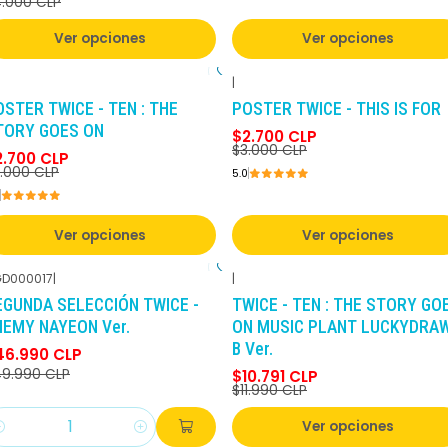
.000 CLP
Ver opciones
Ver opciones
|
-10%
DCTO
-10%
DCTO
OSTER TWICE - TEN : THE
POSTER TWICE - THIS IS FOR
TORY GOES ON
$2.700 CLP
$3.000 CLP
2.700 CLP
.000 CLP
5.0
Ver opciones
Ver opciones
D000017
|
|
-6%
DCTO
-10%
DCTO
EGUNDA SELECCIÓN TWICE -
TWICE - TEN : THE STORY GO
NEMY NAYEON Ver.
ON MUSIC PLANT LUCKYDRA
B Ver.
46.990 CLP
9.990 CLP
$10.791 CLP
$11.990 CLP
Ver opciones
antidad