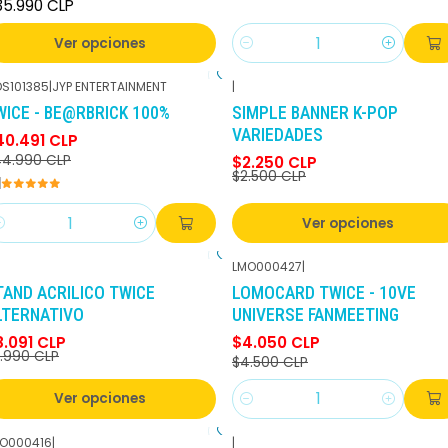
35.990 CLP
Ver opciones
Cantidad
S101385
|
JYP ENTERTAINMENT
|
-10%
DCTO
-10%
DCTO
WICE - BE@RBRICK 100%
SIMPLE BANNER K-POP
VARIEDADES
40.491 CLP
4.990 CLP
$2.250 CLP
$2.500 CLP
Ver opciones
antidad
LMO000427
|
-10%
DCTO
-10%
DCTO
TAND ACRILICO TWICE
LOMOCARD TWICE - 10VE
LTERNATIVO
UNIVERSE FANMEETING
8.091 CLP
$4.050 CLP
.990 CLP
$4.500 CLP
Ver opciones
Cantidad
O000416
|
|