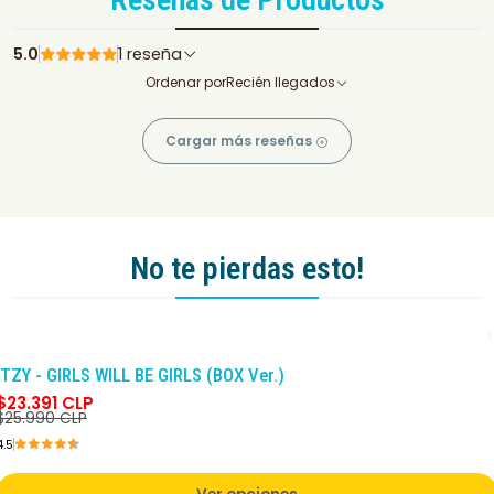
5.0
1 reseña
Ordenar por
Recién llegados
Cargar más reseñas
No te pierdas esto!
-10%
DCTO
ITZY - GIRLS WILL BE GIRLS (BOX Ver.)
$23.391 CLP
$25.990 CLP
4.5