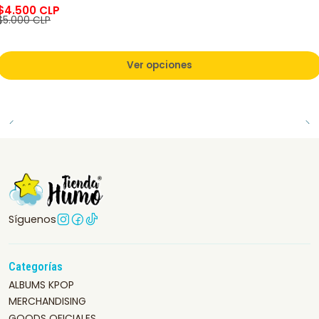
$4.500 CLP
$5.000 CLP
Ver opciones
Síguenos
Categorías
ALBUMS KPOP
MERCHANDISING
GOODS OFICIALES