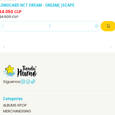
-10%
DCTO
LOMOCARD NCT DREAM - DREAM( )SCAPE
$4.050 CLP
$4.500 CLP
Cantidad
Síguenos
Categorías
ALBUMS KPOP
MERCHANDISING