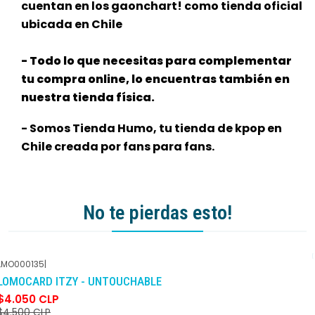
cuentan en los gaonchart! como tienda oficial
ubicada en Chile
- Todo lo que necesitas para complementar
tu compra online, lo encuentras también en
nuestra tienda física.
- Somos Tienda Humo, tu tienda de kpop en
Chile creada por fans para fans.
No te pierdas esto!
LMO000135
|
-10%
DCTO
LOMOCARD ITZY - UNTOUCHABLE
$4.050 CLP
$4.500 CLP