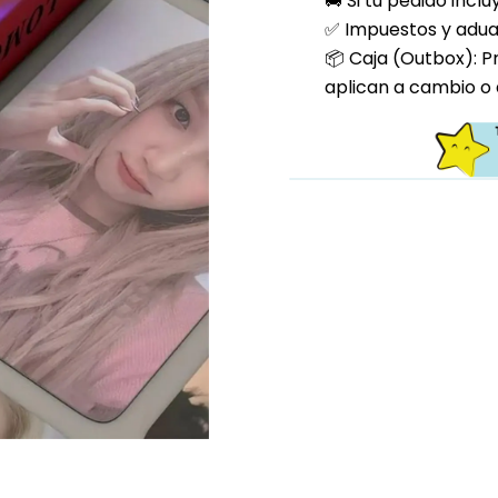
🚚 Si tu pedido incl
✅ Impuestos y aduan
📦 Caja (Outbox): P
aplican a cambio o 