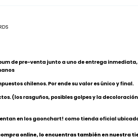
RDS
bum de pre-venta junto a uno de entrega inmediata, 
 manos
puestos chilenos. Por ende su valor es único y final.
ctos. (los rasguños, posibles golpes y la decoloració
entan en los gaonchart! como tienda oficial ubicada
ompra online, lo encuentras también en nuestra tie