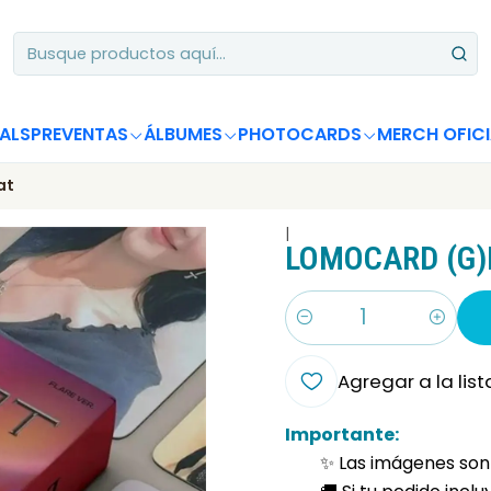
Apoya desde Chile! Tus álbumes suman para Circle Chart 📈
ALS
PREVENTAS
ÁLBUMES
PHOTOCARDS
MERCH OFICI
at
|
LOMOCARD (G)I
Cantidad
Agregar a la list
Importante:
✨ Las imágenes son 