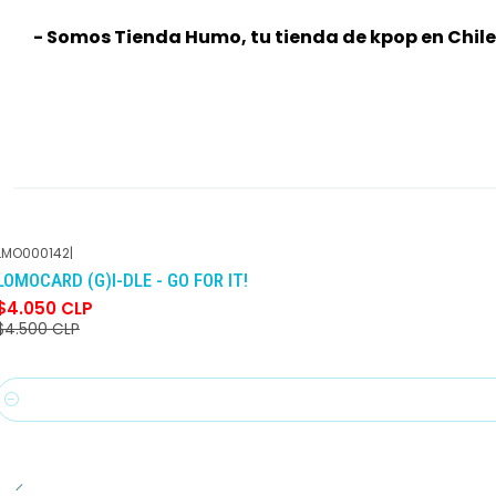
- Somos Tienda Humo, tu tienda de kpop en Chile
LMO000142
|
-10%
DCTO
LOMOCARD (G)I-DLE - GO FOR IT!
$4.050 CLP
$4.500 CLP
Cantidad