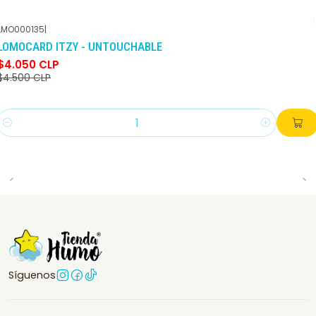
LMO000135
|
-10%
DCTO
LOMOCARD ITZY - UNTOUCHABLE
$4.050 CLP
$4.500 CLP
Cantidad
Síguenos