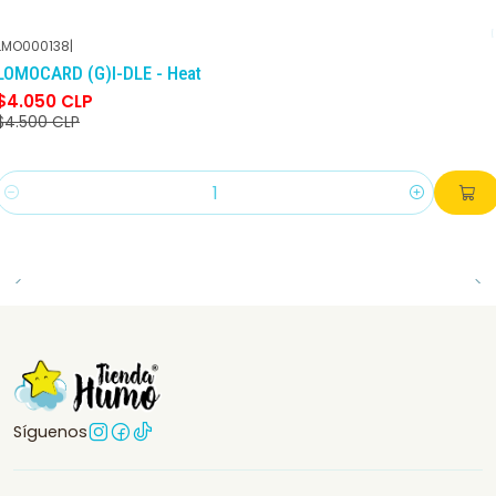
LMO000138
|
-10%
DCTO
LOMOCARD (G)I-DLE - Heat
$4.050 CLP
$4.500 CLP
Cantidad
Síguenos