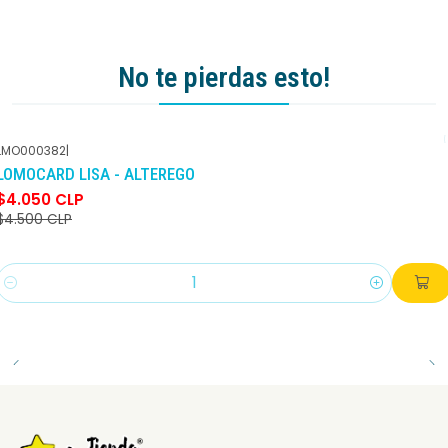
No te pierdas esto!
LMO000382
|
-10%
DCTO
LOMOCARD LISA - ALTEREGO
$4.050 CLP
$4.500 CLP
Cantidad