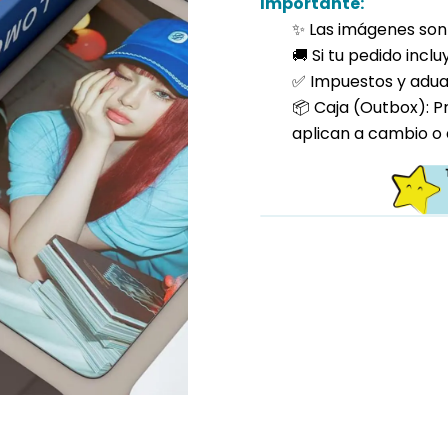
Importante:
✨ Las imágenes son 
🚚 Si tu pedido incl
✅ Impuestos y aduan
📦 Caja (Outbox): P
aplican a cambio o 