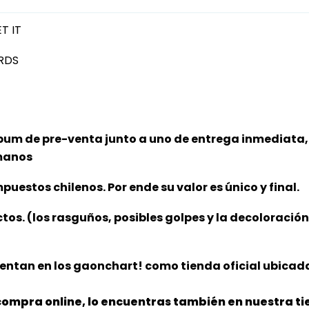
T IT
RDS
bum de pre-venta junto a uno de entrega inmediata, 
 manos
puestos chilenos. Por ende su valor es único y final.
ctos. (los rasguños, posibles golpes y la decoloració
entan en los gaonchart! como tienda oficial ubicada
ompra online, lo encuentras también en nuestra tie