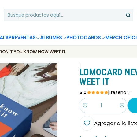
Apoya desde Chile! Tus álbumes suman para Circle Chart 📈
ALS
PREVENTAS
ÁLBUMES
PHOTOCARDS
MERCH OFICI
DON´T YOU KNOW HOW WEET IT
|
LOMOCARD NEW
WEET IT
5.0
1 reseña
Cantidad
Agregar a la list