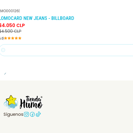
LMO000126
|
-10%
DCTO
LOMOCARD NEW JEANS - BILLBOARD
$4.050 CLP
$4.500 CLP
5.0
Cantidad
Síguenos