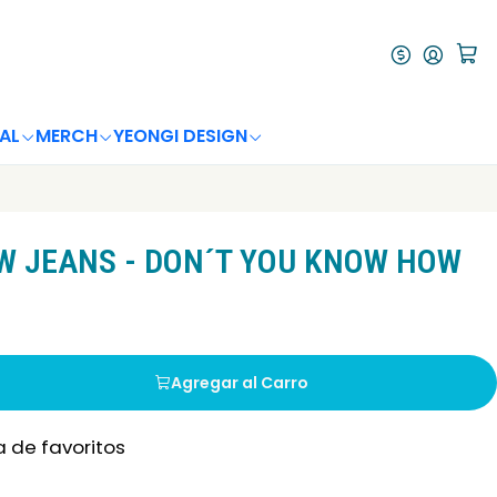
AL
MERCH
YEONGI DESIGN
 JEANS - DON´T YOU KNOW HOW
Agregar al Carro
a de favoritos