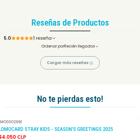
Reseñas de Productos
5.0
1 reseña
Ordenar por
Recién llegados
Cargar más reseñas
No te pierdas esto!
LMO000299
|
-10%
DCTO
LOMOCARD STRAY KIDS - SEASON'S GREETINGS 2025
$4.050 CLP