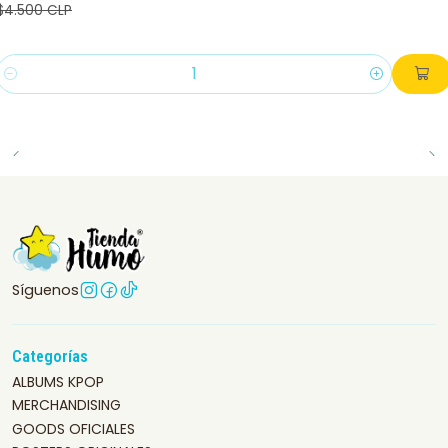
$4.500 CLP
Cantidad
Síguenos
Categorías
ALBUMS KPOP
MERCHANDISING
GOODS OFICIALES