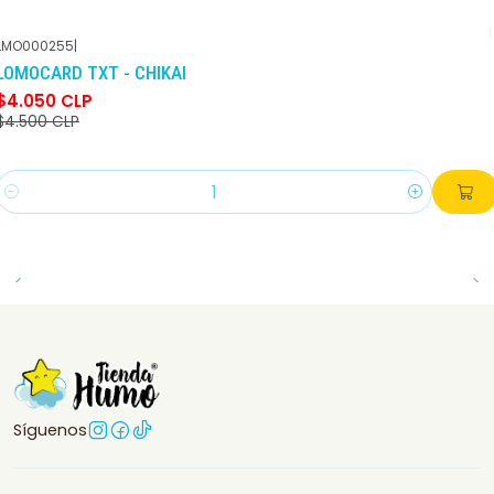
LMO000255
|
-10%
DCTO
LOMOCARD TXT - CHIKAI
$4.050 CLP
$4.500 CLP
Cantidad
Síguenos