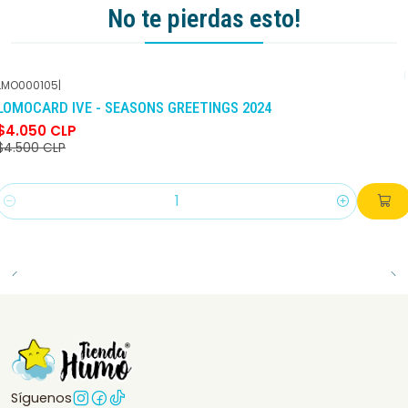
No te pierdas esto!
LMO000105
|
-10%
DCTO
LOMOCARD IVE - SEASONS GREETINGS 2024
$4.050 CLP
$4.500 CLP
Cantidad
Síguenos