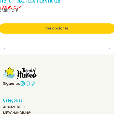
BT21 OFFICIAL - LEATHER STICKER
$3.995 CLP
$7.990 CLP
Ver opciones
Síguenos
Categorías
ALBUMS KPOP
MERCHANDISING