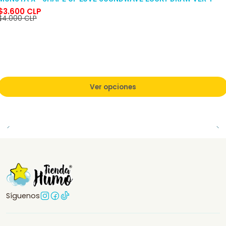
$3.600 CLP
$4.000 CLP
Ver opciones
Síguenos