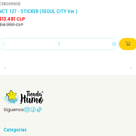
CDK005612
|
-10%
DCTO
NCT 127 - STICKER (SEOUL CITY Ver.)
$13.491 CLP
$14.990 CLP
Cantidad
Síguenos
Categorías