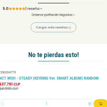
5.0
1 reseña
Ordenar por
Recién llegados
Cargar más reseñas
No te pierdas esto!
CDK004771
|
-10%
DCTO
NCT WISH - STEADY (KEYRING Ver. SMART ALBUM) RANDOM
$37.791 CLP
$41.990 CLP
Cantidad