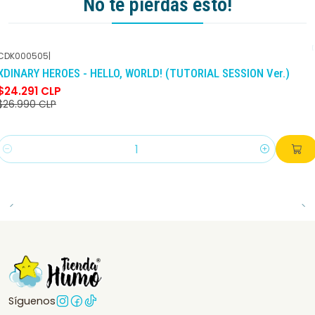
No te pierdas esto!
CDK000505
|
-10%
DCTO
XDINARY HEROES - HELLO, WORLD! (TUTORIAL SESSION Ver.)
$24.291 CLP
$26.990 CLP
Cantidad
Síguenos