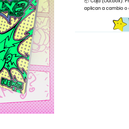
📦 Caja (Outbox): P
aplican a cambio o 