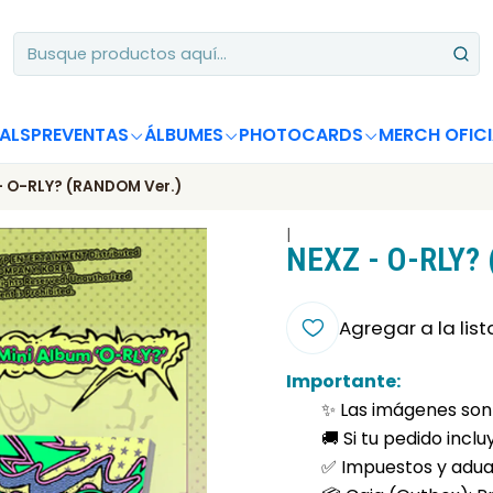
Apoya desde Chile! Tus álbumes suman para Circle Chart 📈
ALS
PREVENTAS
ÁLBUMES
PHOTOCARDS
MERCH OFICI
- O-RLY? (RANDOM Ver.)
|
NEXZ - O-RLY?
Agregar a la list
Importante:
✨ Las imágenes son 
🚚 Si tu pedido incl
✅ Impuestos y aduan