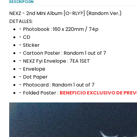
DESCRIPCIÓN
NEXZ - 2nd Mini Album [O-RLY?] (Random Ver.)
DETALLES:
- Photobook : 160 x 220mm / 74p
- CD
- Sticker
- Cartoon Poster : Random 1 out of 7
- NEXZ Fyi Envelope : 7EA 1SET
- Envelope
- Dot Paper
- Photocard : Random 1 out of 7
- Folded Poster :
BENEFICIO EXCLUSIVO DE PRE