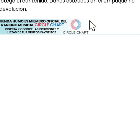
rotege el contenido. Daños estéticos en el empaque no
devolución.