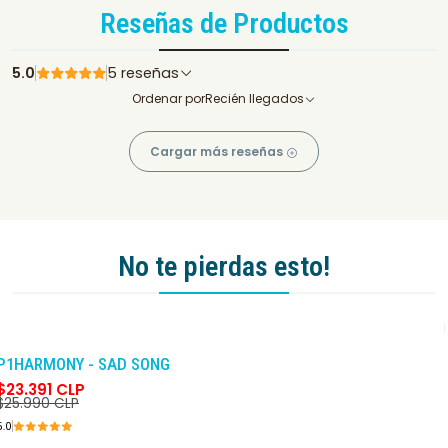
Reseñas de Productos
5.0
5 reseñas
Ordenar por
Recién llegados
Cargar más reseñas
No te pierdas esto!
-10%
DCTO
P1HARMONY - SAD SONG
$23.391 CLP
$25.990 CLP
5.0