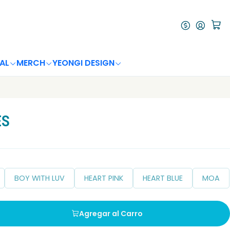
AL
MERCH
YEONGI DESIGN
ES
BOY WITH LUV
HEART PINK
HEART BLUE
MOA
Agregar al Carro