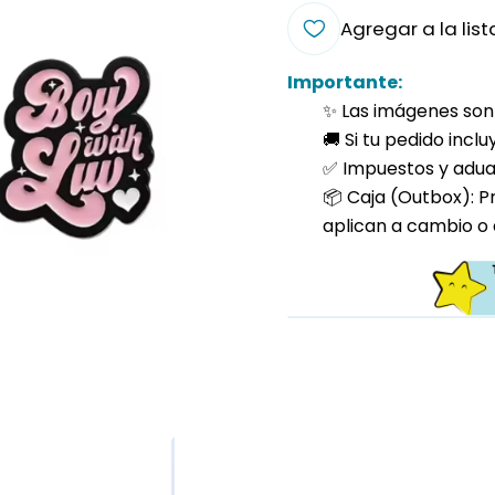
Agregar a la list
Importante:
✨ Las imágenes son 
🚚 Si tu pedido incl
✅ Impuestos y aduan
📦 Caja (Outbox): P
aplican a cambio o 