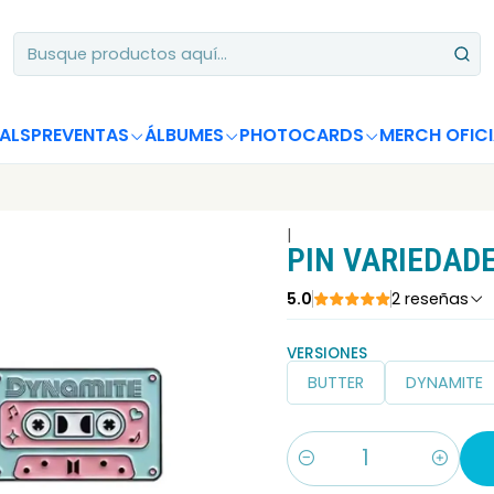
Apoya desde Chile! Tus álbumes suman para Circle Chart 📈
ALS
PREVENTAS
ÁLBUMES
PHOTOCARDS
MERCH OFICI
|
PIN VARIEDAD
5.0
2 reseñas
VERSIONES
BUTTER
DYNAMITE
Cantidad