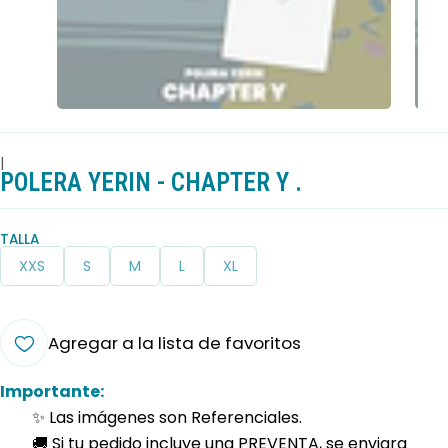
|
POLERA YERIN - CHAPTER Y .
TALLA
XXS
S
M
L
XL
Agregar a la lista de favoritos
Importante:
✨ Las imágenes son Referenciales.
🚚 Si tu pedido incluye una PREVENTA, se enviara