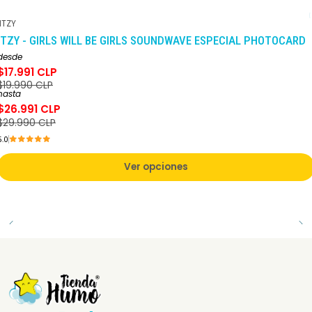
ITZY
-10%
DCTO
ITZY - GIRLS WILL BE GIRLS SOUNDWAVE ESPECIAL PHOTOCARD
desde
$17.991 CLP
$19.990 CLP
hasta
$26.991 CLP
$29.990 CLP
5.0
Ver opciones