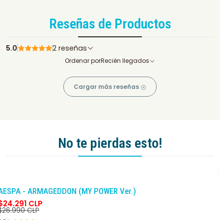
Reseñas de Productos
5.0
2 reseñas
Ordenar por
Recién llegados
Cargar más reseñas
No te pierdas esto!
-10%
DCTO
AESPA - ARMAGEDDON (MY POWER Ver.)
$24.291 CLP
$26.990 CLP