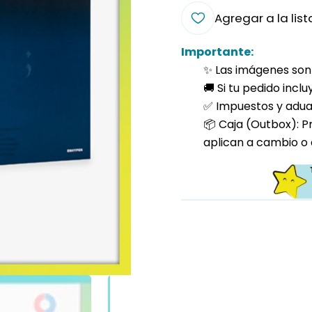
Agregar a la list
Importante:
✨ Las imágenes son 
🚚 Si tu pedido incl
✅ Impuestos y aduan
📦 Caja (Outbox): P
aplican a cambio o 