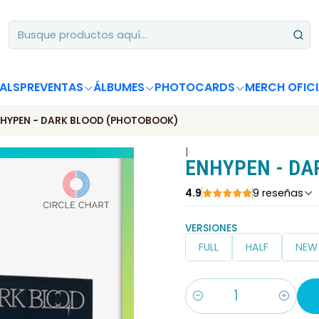
Apoya desde Chile! Tus álbumes suman para Circle Chart 📈
ALS
PREVENTAS
ÁLBUMES
PHOTOCARDS
MERCH OFICI
HYPEN - DARK BLOOD (PHOTOBOOK)
|
ENHYPEN - DA
4.9
9 reseñas
VERSIONES
FULL
HALF
NEW
Cantidad