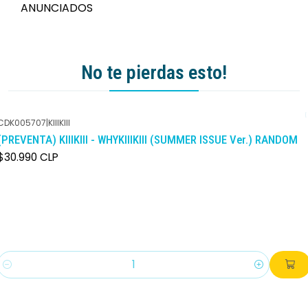
ANUNCIADOS
No te pierdas esto!
CDK005707
|
KIIIKIII
(PREVENTA) KIIIKIII - WHYKIIIKIII (SUMMER ISSUE Ver.) RANDOM
$30.990 CLP
Cantidad