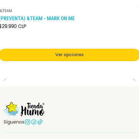
&TEAM
(PREVENTA) &TEAM - MARK ON ME
$29.990 CLP
Ver opciones
Síguenos