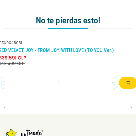
No te pierdas esto!
CDK004895
|
-10%
DCTO
RED VELVET JOY - FROM JOY, WITH LOVE (TO YOU Ver.)
$39.591 CLP
$43.990 CLP
Cantidad