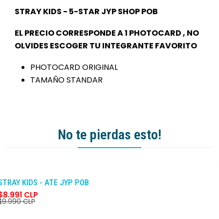
STRAY KIDS - 5-STAR JYP SHOP POB
EL PRECIO CORRESPONDE A 1 PHOTOCARD , NO
OLVIDES ESCOGER TU INTEGRANTE FAVORITO
PHOTOCARD ORIGINAL
TAMAÑO STANDAR
No te pierdas esto!
-10%
DCTO
STRAY KIDS - ATE JYP POB
$8.991 CLP
$9.990 CLP