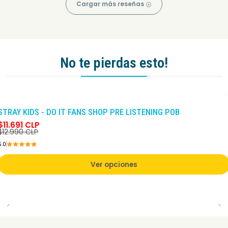
Cargar más reseñas
No te pierdas esto!
-10%
DCTO
STRAY KIDS - DO IT FANS SHOP PRE LISTENING POB
$11.691 CLP
$12.990 CLP
5.0
Ver opciones