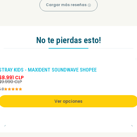
Cargar más reseñas
No te pierdas esto!
-10%
DCTO
STRAY KIDS - MAXIDENT SOUNDWAVE SHOPEE
$8.991 CLP
$9.990 CLP
5.0
Ver opciones