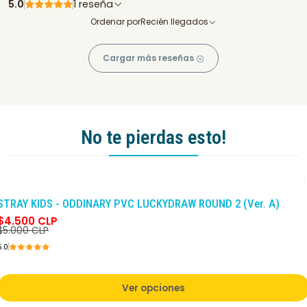
5.0
1 reseña
Ordenar por
Recién llegados
Cargar más reseñas
No te pierdas esto!
-10%
DCTO
STRAY KIDS - ODDINARY PVC LUCKYDRAW ROUND 2 (Ver. A)
$4.500 CLP
$5.000 CLP
5.0
Ver opciones